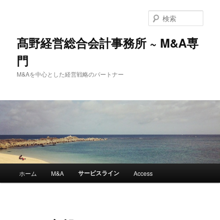
メ
イ
検
ン
索
コ
髙野経営総合会計事務所 ~ M&A専
ン
門
テ
ン
M&Aを中心とした経営戦略のパートナー
ツ
へ
移
動
メ
サービスライン
ホーム
M&A
Access
イ
ン
メ
ニ